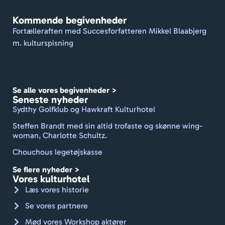
Dej
Kommende begivenheder
gå
Fortælleraften med Succesforfatteren Mikkel Blaabjerg
ave
m. kulturspisning
De 
fo
r at
hol
Se alle vores begivenheder >
et 
Seneste nyheder
trav
Sydthy Golfklub og Hawkraft Kulturhotel
ste
Steffen Brandt med sin altid trofaste og skønne wing-
ren
woman, Charlotte Schultz.
me
Chouchous legetøjskasse
fris
du
Se flere nyheder >
nde
Vores kulturhotel
lin
Læs vores historie
d o
Se vores partnere
hå
Mød vores Workshop aktører
læ