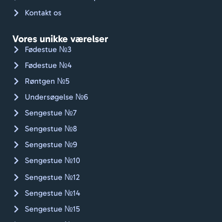
. G
Kontakt os
gåe
Jan
Vores unikke værelser
Kan
Fødestue №3
var
Fødestue №4
an
Røntgen №5
ales
🇨🇭
Undersøgelse №6
Sengestue №7
Sengestue №8
Sengestue №9
Sengestue №10
Sengestue №12
Sengestue №14
Sengestue №15