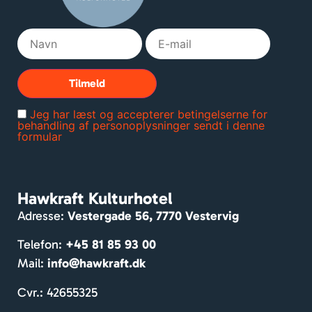
ie 
by
nge
og 
la
bye
Ru
Jeg har læst og accepterer betingelserne for
me
behandling af personoplysninger sendt i denne
formular
e 
væ
ser.
Ma
Hawkraft Kulturhotel
er a
Adresse:
Vestergade 56, 7770 Vestervig
hy
e o
Telefon:
+45 81 85 93 00
ven
Mail:
info@hawkraft.dk
e 
gæ
Cvr.: 42655325
er. 