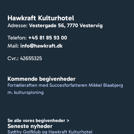
ser. 
Mass
Hawkraft Kulturhotel
er af 
Adresse:
Vestergade 56, 7770 Vestervig
hygg
e og 
Telefon:
+45 81 85 93 00
venlig
Mail:
info@hawkraft.dk
e 
gæst
Cvr.: 42655325
er. 
Dejlig 
Kommende begivenheder
gårdh
Fortælleraften med Succesforfatteren Mikkel Blaabjerg
ave. 
m. kulturspisning
De 
formå
r at 
holde 
Se alle vores begivenheder >
et 
Seneste nyheder
travlt 
Sydthy Golfklub og Hawkraft Kulturhotel