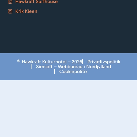
Hawkraft Surfhouse
Krik Kleen
© Hawkraft Kulturhotel – 2026
Privatlivspolitik
Simsoft – Webbureau i Nordjylland
Cookiepolitik