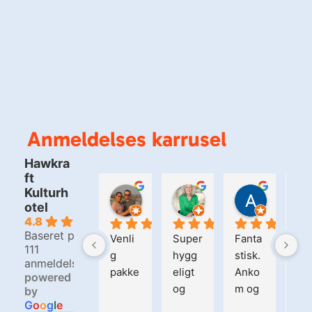
Anmeldelses karrusel
Hawkra
ft
Kulturh
Bjarne Christensen
Kirsten Matzen
Alain S
otel
1 dag siden
5 dage siden
2 uger si
4.8
Baseret på
Venli
Super
Fanta
Hel
111
g 
hygg
stisk. 
fan
anmeldelser
pakke
eligt 
Anko
tisk
powered
og 
m og 
ste
by
G
o
o
g
l
e
spæn
blev 
der