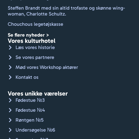
sted 
Steffen Brandt med sin altid trofaste og skønne wing-
rent 
woman, Charlotte Schultz.
med 
Chouchous legetøjskasse
frisk 
dufte
Se flere nyheder >
nde 
Vores kulturhotel
linne
Læs vores historie
d og 
Se vores partnere
håndk
Mød vores Workshop aktører
læder
. Godt 
Kontakt os
gået, 
Jan.
Vores unikke værelser
Kan 
Fødestue №3
varmt 
Fødestue №4
anbef
Røntgen №5
ales. 
🇨🇭🚴🏼
Undersøgelse №6