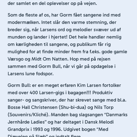
der samlet en del oplevelser op på vejen.
Som de fleste af os, har Gorm fået sangene ind med
modermælken. Intet slår den varme stemning, der
breder sig, når Larsens ord og melodier svæver ud af
munden og lander i hjertet! Det hele handler nemlig
om kærligheden til sangene, og publikum får rig
mulighed for at finde minder frem fra f.eks. gode gamle
Værsgo og Midt Om Natten. Hop med på rejsen
sammen med Gorm Bull, når vi går på opdagelse i
Larsens lune fodspor.
Gorm Bull: er en meget erfaren Kim Larsen fortolker
med over 400 Larsen-gigs i bagagen!!! Produktiv
sanger- og sangskriver, der har skrevet sange med bl.a.
Bosse Hall Christensen (Shu-bi-dua) og Nils Torp
(Souvenirs/Kliché). Manden bag slagsangen “Danmarks
Jernhårde Ladies” og har deltaget i Dansk Melodi
Grandprix i 1993 og 1996. Udgivet bogen “Med
Djævelen på Slæb” og indtalt flere