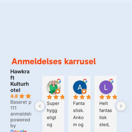
Anmeldelses karrusel
Hawkra
ft
Kulturh
Bjarne Christensen
Kirsten Matzen
Alain Samne
Lars Ra
otel
4 dage siden
1 uge siden
2 uger siden
2 uger si
4.8
Baseret på
Venli
Super
Fanta
Helt 
Ha
111
g 
hygg
stisk. 
fantas
raft
anmeldelser
pakke
eligt 
Anko
tisk 
his
powered
og 
m og 
sted, 
ie,
by
G
o
o
g
l
e
spæn
blev 
der 
sjo