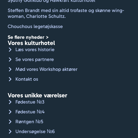
Sydthy Golfklub og Hawkraft Kulturhotel
sted 
Steffen Brandt med sin altid trofaste og skønne wing-
rent 
woman, Charlotte Schultz.
med 
Chouchous legetøjskasse
frisk 
dufte
Se flere nyheder >
nde 
Vores kulturhotel
linne
Læs vores historie
d og 
Se vores partnere
håndk
Mød vores Workshop aktører
læder
. Godt 
Kontakt os
gået, 
Jan.
Vores unikke værelser
Kan 
Fødestue №3
varmt 
Fødestue №4
anbef
Røntgen №5
ales. 
🇨🇭🚴🏼
Undersøgelse №6