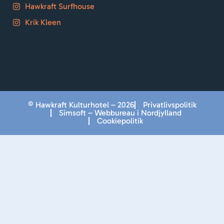
Hawkraft Surfhouse
Krik Kleen
© Hawkraft Kulturhotel – 2026
Privatlivspolitik
Simsoft – Webbureau i Nordjylland
Cookiepolitik