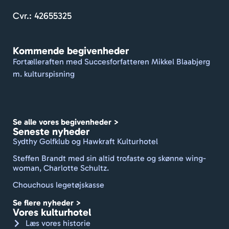
e 
mo
gæst
ag
Cvr.: 42655325
er. 
e, 
Dejlig 
skø
Kommende begivenheder
gårdh
væ
Fortælleraften med Succesforfatteren Mikkel Blaabjerg
ave. 
se.
m. kulturspisning
De 
formå
r at 
holde 
Se alle vores begivenheder >
et 
Seneste nyheder
travlt 
Sydthy Golfklub og Hawkraft Kulturhotel
sted 
Steffen Brandt med sin altid trofaste og skønne wing-
rent 
woman, Charlotte Schultz.
med 
Chouchous legetøjskasse
frisk 
dufte
Se flere nyheder >
nde 
Vores kulturhotel
linne
Læs vores historie