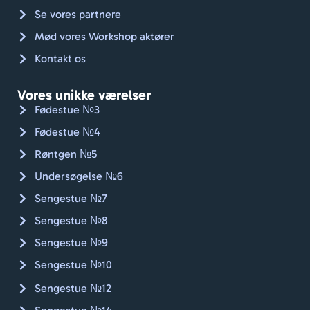
d og 
Se vores partnere
håndk
Mød vores Workshop aktører
læder
. Godt 
Kontakt os
gået, 
Jan.
Vores unikke værelser
Kan 
Fødestue №3
varmt 
Fødestue №4
anbef
Røntgen №5
ales. 
🇨🇭🚴🏼
Undersøgelse №6
Sengestue №7
Sengestue №8
Sengestue №9
Sengestue №10
Sengestue №12