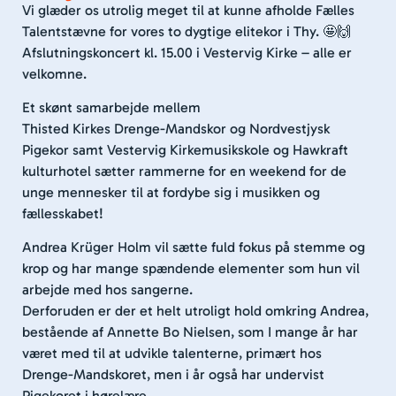
Vi glæder os utrolig meget til at kunne afholde Fælles
Talentstævne for vores to dygtige elitekor i Thy. 🤩🙌
Afslutningskoncert kl. 15.00 i Vestervig Kirke – alle er
velkomne.
Et skønt samarbejde mellem
Thisted Kirkes Drenge-Mandskor og Nordvestjysk
Pigekor samt Vestervig Kirkemusikskole og Hawkraft
kulturhotel sætter rammerne for en weekend for de
unge mennesker til at fordybe sig i musikken og
fællesskabet!
Andrea Krüger Holm vil sætte fuld fokus på stemme og
krop og har mange spændende elementer som hun vil
arbejde med hos sangerne.
Derforuden er der et helt utroligt hold omkring Andrea,
bestående af Annette Bo Nielsen, som I mange år har
været med til at udvikle talenterne, primært hos
Drenge-Mandskoret, men i år også har undervist
Pigekoret i hørelære.