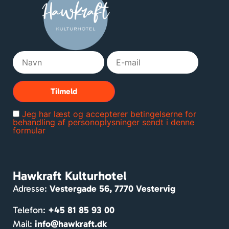
kort 
pizza 
ige
histor
🍕
det
ie om 
er. 
bygni
Vi
ngen 
der
og 
t s
lands
at 
byen. 
fre
Rum
til 
Jeg har læst og accepterer betingelserne for
melig
eft
behandling af personoplysninger sendt i denne
formular
e 
en 
værel
lan
ser. 
dag
Mass
cy
Hawkraft Kulturhotel
er af 
sa
Adresse:
Vestergade 56, 7770 Vestervig
hygg
n. 
e og 
Pe
Telefon:
+45 81 85 93 00
venlig
nlig
Mail:
info@hawkraft.dk