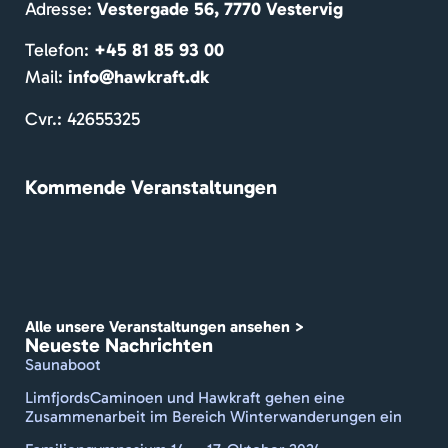
Adresse:
Vestergade 56, 7770 Vestervig
hy
e o
Telefon:
+45 81 85 93 00
ven
Mail:
info@hawkraft.dk
e 
gæ
Cvr.: 42655325
er. 
Dej
Kommende Veranstaltungen
gå
ave
De 
fo
r at
hol
Alle unsere Veranstaltungen ansehen >
et 
Neueste Nachrichten
trav
Saunaboot
ste
LimfjordsCaminoen und Hawkraft gehen eine
ren
Zusammenarbeit im Bereich Winterwanderungen ein
me