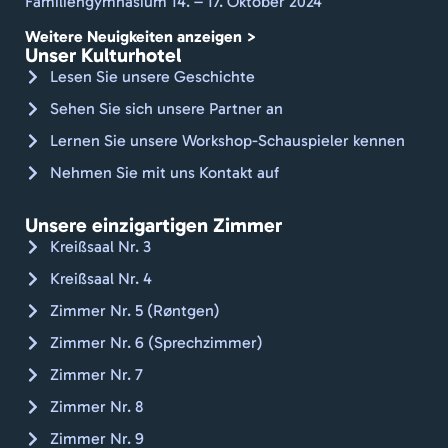
Familiengymnasium 14. – 17. Oktober 2024
fris
du
Weitere Neuigkeiten anzeigen >
nde
Unser Kulturhotel
lin
Lesen Sie unsere Geschichte
d o
Sehen Sie sich unsere Partner an
hå
Lernen Sie unsere Workshop-Schauspieler kennen
læ
. G
Nehmen Sie mit uns Kontakt auf
gåe
Jan
Unsere einzigartigen Zimmer
Kan
Kreißsaal Nr. 3
var
Kreißsaal Nr. 4
an
Zimmer Nr. 5 (Røntgen)
ales
🇨🇭
Zimmer Nr. 6 (Sprechzimmer)
Zimmer Nr. 7
Zimmer Nr. 8
Zimmer Nr. 9