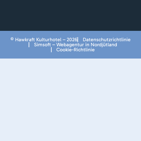
© Hawkraft Kulturhotel – 2026
Datenschutzrichtlinie
Simsoft – Webagentur in Nordjütland
Cookie-Richtlinie