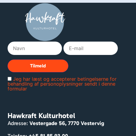
med 
g t
en 
for 
kort 
piz
histor
🍕
ie om 
bygni
ngen 
og 
lands
byen. 
Rum
Jeg har læst og accepterer betingelserne for
melig
behandling af personoplysninger sendt i denne
formular
e 
værel
ser. 
Mass
Hawkraft Kulturhotel
er af 
Adresse:
Vestergade 56, 7770 Vestervig
hygg
e og 
Telefon:
+45 81 85 93 00