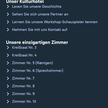
Unser Kulturhotel
linne
Lesen Sie unsere Geschichte
d og 
Sehen Sie sich unsere Partner an
håndk
Lernen Sie unsere Workshop-Schauspieler kennen
læder
. Godt 
Nehmen Sie mit uns Kontakt auf
gået, 
Jan.
Unsere einzigartigen Zimmer
Kan 
Kreißsaal Nr. 3
varmt 
Kreißsaal Nr. 4
anbef
Zimmer Nr. 5 (Røntgen)
ales. 
🇨🇭🚴🏼
Zimmer Nr. 6 (Sprechzimmer)
Zimmer Nr. 7
Zimmer Nr. 8
Zimmer Nr. 9
Zimmer Nr. 10