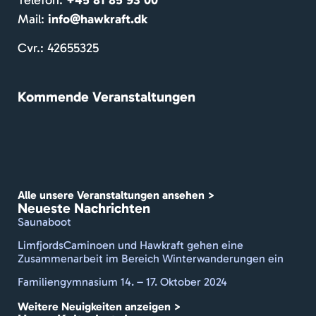
venlig
Mail:
info@hawkraft.dk
e 
gæst
Cvr.: 42655325
er. 
Dejlig 
Kommende Veranstaltungen
gårdh
ave. 
De 
formå
r at 
holde 
Alle unsere Veranstaltungen ansehen >
et 
Neueste Nachrichten
travlt 
Saunaboot
sted 
LimfjordsCaminoen und Hawkraft gehen eine
rent 
Zusammenarbeit im Bereich Winterwanderungen ein
med 
Familiengymnasium 14. – 17. Oktober 2024
frisk 
dufte
Weitere Neuigkeiten anzeigen >
nde 