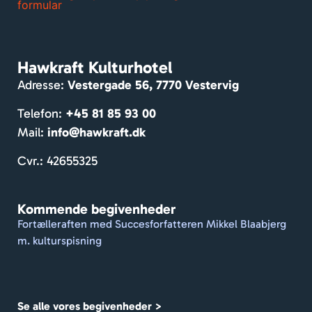
formular
e 
værel
ser. 
Mass
Hawkraft Kulturhotel
er af 
Adresse:
Vestergade 56, 7770 Vestervig
hygg
e og 
Telefon:
+45 81 85 93 00
venlig
Mail:
info@hawkraft.dk
e 
gæst
Cvr.: 42655325
er. 
Dejlig 
Kommende begivenheder
gårdh
Fortælleraften med Succesforfatteren Mikkel Blaabjerg
ave. 
m. kulturspisning
De 
formå
r at 
holde 
Se alle vores begivenheder >
et 