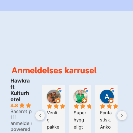
Anmeldelses karrusel
Hawkra
ft
Kulturh
Bjarne Christensen
Kirsten Matzen
Alain S
otel
2 dage siden
6 dage siden
2 uger si
4.8
Baseret på
Venli
Super
Fanta
Hel
111
g 
hygg
stisk. 
fan
anmeldelser
pakke
eligt 
Anko
tisk
powered