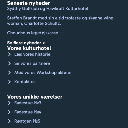
Seneste nyheder
travlt 
Sydthy Golfklub og Hawkraft Kulturhotel
sted 
Steffen Brandt med sin altid trofaste og skønne wing-
rent 
woman, Charlotte Schultz.
med 
Chouchous legetøjskasse
frisk 
dufte
Se flere nyheder >
nde 
Vores kulturhotel
linne
Læs vores historie
d og 
Se vores partnere
håndk
Mød vores Workshop aktører
læder
. Godt 
Kontakt os
gået, 
Jan.
Vores unikke værelser
Kan 
Fødestue №3
varmt 
Fødestue №4
anbef
Røntgen №5
ales. 