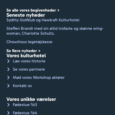
holde 
Se alle vores begivenheder >
et 
Seneste nyheder
travlt 
Sydthy Golfklub og Hawkraft Kulturhotel
sted 
Steffen Brandt med sin altid trofaste og skønne wing-
rent 
woman, Charlotte Schultz.
med 
Chouchous legetøjskasse
frisk 
dufte
Se flere nyheder >
nde 
Vores kulturhotel
linne
Læs vores historie
d og 
Se vores partnere
håndk
Mød vores Workshop aktører
læder
. Godt 
Kontakt os
gået, 
Jan.
Vores unikke værelser
Kan 
Fødestue №3
varmt 
Fødestue №4