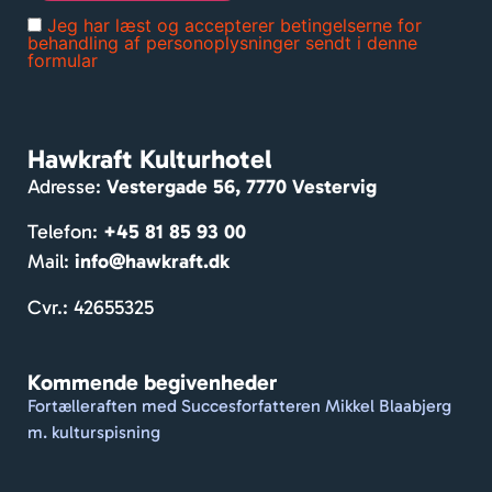
Rum
Jeg har læst og accepterer betingelserne for
melig
behandling af personoplysninger sendt i denne
formular
e 
værel
ser. 
Mass
Hawkraft Kulturhotel
er af 
Adresse:
Vestergade 56, 7770 Vestervig
hygg
e og 
Telefon:
+45 81 85 93 00
venlig
Mail:
info@hawkraft.dk
e 
gæst
Cvr.: 42655325
er. 
Dejlig 
Kommende begivenheder
gårdh
Fortælleraften med Succesforfatteren Mikkel Blaabjerg
ave. 
m. kulturspisning
De 
formå
r at 