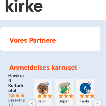
kirke
Vores Partnere
Anmeldelses karrusel
Hawkra
ft
Kulturh
Bjarne Christensen
Kirsten Matzen
Alain S
otel
1 dag siden
5 dage siden
2 uger si
4.8
Baseret på
Venli
Super
Fanta
Hel
111