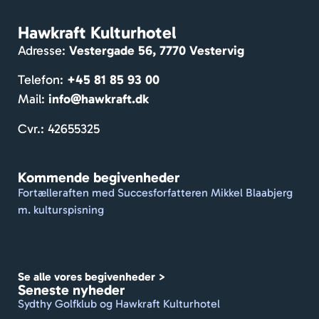
ser. 
dag
Mass
cy
Hawkraft Kulturhotel
er af 
sa
Adresse:
Vestergade 56, 7770 Vestervig
hygg
n. 
e og 
Pe
Telefon:
+45 81 85 93 00
venlig
nlig
Mail:
info@hawkraft.dk
e 
mo
gæst
ag
Cvr.: 42655325
er. 
e, 
Dejlig 
skø
Kommende begivenheder
gårdh
væ
Fortælleraften med Succesforfatteren Mikkel Blaabjerg
ave. 
se.
m. kulturspisning
De 
formå
r at 
holde 
Se alle vores begivenheder >
et 
Seneste nyheder
travlt 
Sydthy Golfklub og Hawkraft Kulturhotel
sted 