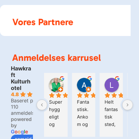
Vores Partnere
Anmeldelses karrusel
Hawkra
ft
Kulturh
Kirsten Matzen
Alain Samne
Lars Ra
otel
4 dage siden
2 uger siden
2 uger si
4.8
Baseret på
Super
Fanta
Helt 
Ha
110
hygg
stisk. 
fantas
raft
anmeldelser
eligt 
Anko
tisk 
his
powered
og 
m og 
sted, 
ie,
by
G
o
o
g
l
e
spæn
blev 
der 
sjo
anmeld os på