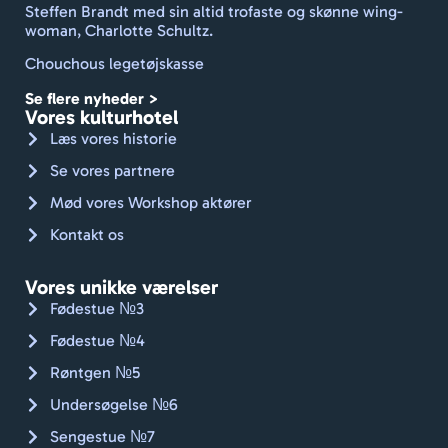
Steffen Brandt med sin altid trofaste og skønne wing-
rent 
woman, Charlotte Schultz.
med 
Chouchous legetøjskasse
frisk 
dufte
Se flere nyheder >
nde 
Vores kulturhotel
linne
Læs vores historie
d og 
Se vores partnere
håndk
Mød vores Workshop aktører
læder
. Godt 
Kontakt os
gået, 
Jan.
Vores unikke værelser
Kan 
Fødestue №3
varmt 
Fødestue №4
anbef
Røntgen №5
ales. 
🇨🇭🚴🏼
Undersøgelse №6
Sengestue №7