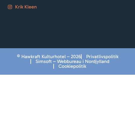
Krik Kleen
© Hawkraft Kulturhotel – 2026
Privatlivspolitik
Simsoft – Webbureau i Nordjylland
Cookiepolitik