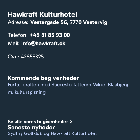
ser. 
Mass
Hawkraft Kulturhotel
er af 
Adresse:
Vestergade 56, 7770 Vestervig
hygg
e og 
Telefon:
+45 81 85 93 00
venlig
Mail:
info@hawkraft.dk
e 
gæst
Cvr.: 42655325
er. 
Dejlig 
Kommende begivenheder
gårdh
Fortælleraften med Succesforfatteren Mikkel Blaabjerg
ave. 
m. kulturspisning
De 
formå
r at 
holde 
Se alle vores begivenheder >
et 
Seneste nyheder
travlt 
Sydthy Golfklub og Hawkraft Kulturhotel
sted 