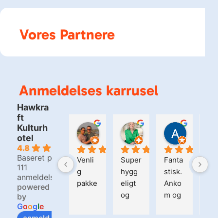
Vores Partnere
Anmeldelses karrusel
Hawkra
ft
Kulturh
Bjarne Christensen
Kirsten Matzen
Alain S
otel
1 dag siden
5 dage siden
2 uger si
4.8
Baseret på
Venli
Super
Fanta
Hel
111
g 
hygg
stisk. 
fan
anmeldelser
pakke
eligt 
Anko
tisk
powered
og 
m og 
ste
by
G
o
o
g
l
e
spæn
blev 
der
anmeld os på