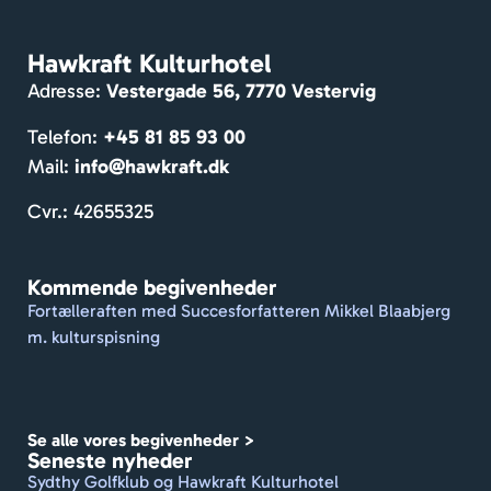
ser. 
Mass
Hawkraft Kulturhotel
er af 
Adresse:
Vestergade 56, 7770 Vestervig
hygg
e og 
Telefon:
+45 81 85 93 00
venlig
Mail:
info@hawkraft.dk
e 
gæst
Cvr.: 42655325
er. 
Dejlig 
Kommende begivenheder
gårdh
Fortælleraften med Succesforfatteren Mikkel Blaabjerg
ave. 
m. kulturspisning
De 
formå
r at 
holde 
Se alle vores begivenheder >
et 
Seneste nyheder
travlt 
Sydthy Golfklub og Hawkraft Kulturhotel