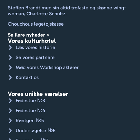
sted 
Steffen Brandt med sin altid trofaste og skønne wing-
rent 
woman, Charlotte Schultz.
med 
Chouchous legetøjskasse
frisk 
dufte
Se flere nyheder >
nde 
Vores kulturhotel
linne
Læs vores historie
d og 
Se vores partnere
håndk
Mød vores Workshop aktører
læder
. Godt 
Kontakt os
gået, 
Jan.
Vores unikke værelser
Kan 
Fødestue №3
varmt 
Fødestue №4
anbef
Røntgen №5
ales. 
🇨🇭🚴🏼
Undersøgelse №6