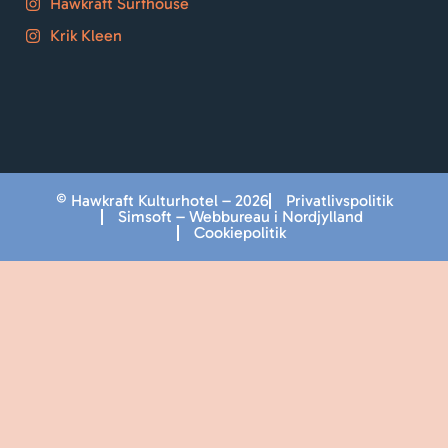
Hawkraft Surfhouse
Krik Kleen
© Hawkraft Kulturhotel – 2026
Privatlivspolitik
Simsoft – Webbureau i Nordjylland
Cookiepolitik