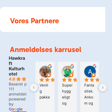
Vores Partnere
Anmeldelses karrusel
Hawkra
ft
Kulturh
Bjarne Christensen
Kirsten Matzen
Alain S
otel
2 dage siden
6 dage siden
2 uger si
4.8
Baseret på
Venli
Super
Fanta
Hel
111
g 
hygg
stisk. 
fan
anmeldelser
pakke
eligt 
Anko
tisk
powered
og 
m og 
ste
by
G
o
o
g
l
e
spæn
blev 
der