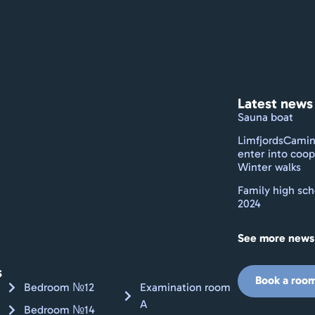
Latest news
Sauna boat
LimfjordsCamin
enter into coop
Winter walks
Family high sch
2024
See more news
s
Book a roo
Bedroom №12
Examination room
A
Bedroom №14