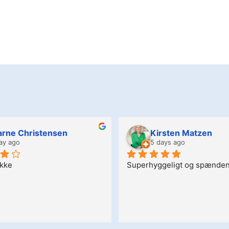
arne Christensen
Kirsten Matzen
ay ago
5 days ago
akke
Superhyggeligt og spænden