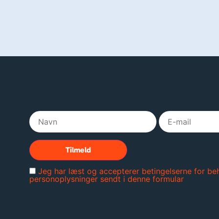
Jeg har læst og accepterer betingelserne for be
personoplysninger sendt i denne formular