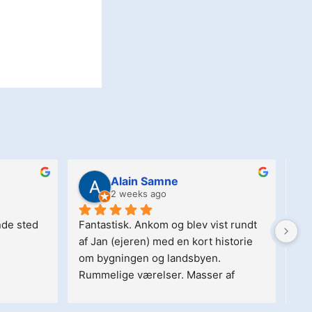
Alain Samne
2 weeks ago
de sted
Fantastisk. Ankom og blev vist rundt 
Hel
af Jan (ejeren) med en kort historie 
hy
om bygningen og landsbyen. 
...
Rummelige værelser. Masser af 
hygge og venlige gæster. Dejlig 
gårdhave. De formår at holde et travlt 