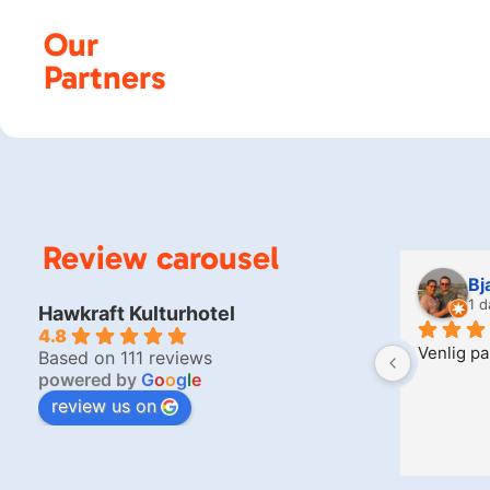
Our
Partners
Review carousel
Bj
1 d
Hawkraft Kulturhotel
4.8
Venlig p
Based on 111 reviews
powered by
G
o
o
g
l
e
review us on