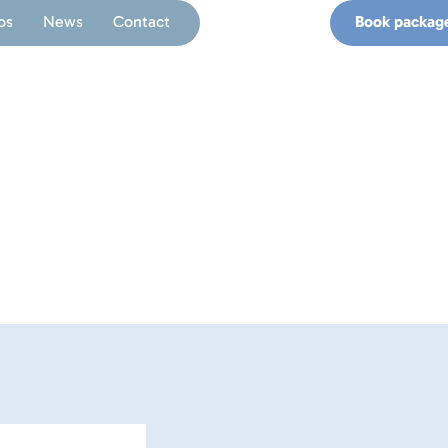
os
News
Contact
Book packag